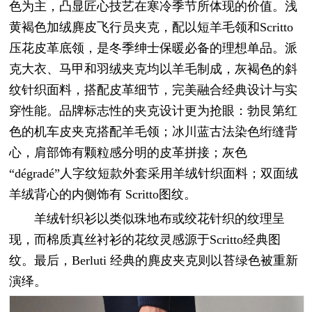
色为主，凸显匠心技艺在寒冷季节所体现的价值。浅
黄褐色加绒麂皮飞行员夹克，配以短羊毛领和Scritto
压花皮革底领，是冬季绅士保暖必备的理想单品。派
克大衣、马甲和羽绒夹克均以羊毛制成，灰褐色的斜
纹针织面料，搭配皮革细节，完美融合经典设计与实
穿性能。品牌标志性的夹克设计更为抢眼：勃艮第红
色的机车皮夹克搭配羊毛领；冰川蓝古法染色绗缝背
心，肩部饰有颗粒感分明的皮革拼接；灰色
“dégradé”人字纹短款外套采用羊绒针织面料；双面绒
羊绒背心的内侧饰有 Scritto图纹。
羊绒针织衫以类似珠地布或绞花针织的纹理呈
现，而棉质真丝衬衫的花纹灵感源于Scritto经典图
纹。最后，Berluti 经典的麂皮夹克则以苔绿色被重新
演绎。