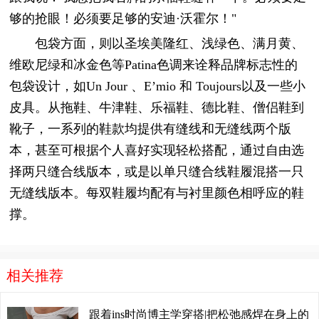
够的抢眼！必须要足够的安迪·沃霍尔！"
包袋方面，则以圣埃美隆红、浅绿色、满月黄、
维欧尼绿和冰金色等Patina色调来诠释品牌标志性的
包袋设计，如Un Jour 、E’mio 和 Toujours以及一些小
皮具。从拖鞋、牛津鞋、乐福鞋、德比鞋、僧侣鞋到
靴子，一系列的鞋款均提供有缝线和无缝线两个版
本，甚至可根据个人喜好实现轻松搭配，通过自由选
择两只缝合线版本，或是以单只缝合线鞋履混搭一只
无缝线版本。每双鞋履均配有与衬里颜色相呼应的鞋
撑。
相关推荐
跟着ins时尚博主学穿搭|把松弛感焊在身上的