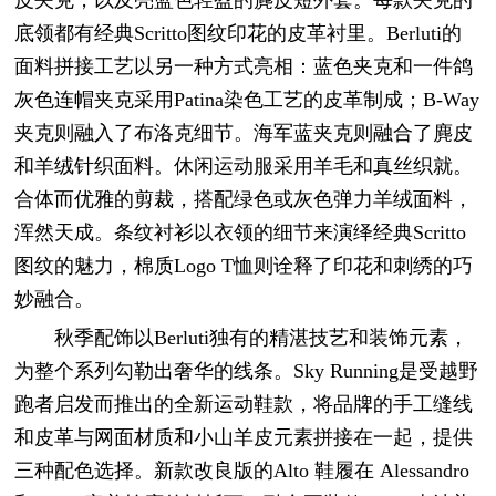
底领都有经典Scritto图纹印花的皮革衬里。Berluti的
面料拼接工艺以另一种方式亮相：蓝色夹克和一件鸽
灰色连帽夹克采用Patina染色工艺的皮革制成；B-Way
夹克则融入了布洛克细节。海军蓝夹克则融合了麂皮
和羊绒针织面料。休闲运动服采用羊毛和真丝织就。
合体而优雅的剪裁，搭配绿色或灰色弹力羊绒面料，
浑然天成。条纹衬衫以衣领的细节来演绎经典Scritto
图纹的魅力，棉质Logo T恤则诠释了印花和刺绣的巧
妙融合。
秋季配饰以Berluti独有的精湛技艺和装饰元素，
为整个系列勾勒出奢华的线条。Sky Running是受越野
跑者启发而推出的全新运动鞋款，将品牌的手工缝线
和皮革与网面材质和小山羊皮元素拼接在一起，提供
三种配色选择。新款改良版的Alto 鞋履在 Alessandro