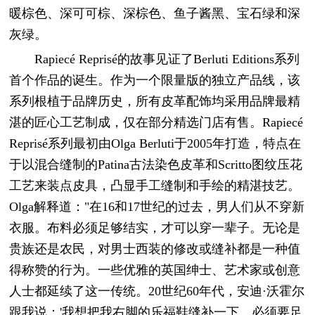
暖棕色、深可可棕、深棕色、鱼子酱黑、宝石绿和深
灰绿。
Rapiecé Reprisé的故事见证了Berluti Editions系列
首个作品的诞生。作为一个限量版的独立产品线，该
系列根植于品牌历史，所有皮革配饰均采用品牌最精
湛的匠心工艺制成，仅在部分精选门店有售。Rapiecé
Reprisé系列最初由Olga Berluti于2005年打造，特点在
于以混合缝制的Patina古法染色皮革和Scritto图纹压花
工艺来装点皮具，凸显手工缝制和手绘的精湛技艺。
Olga解释道："在16和17世纪的过去，男人们从不穿新
衣服。布料必须足够结实，才可以穿一辈子。无论是
贵族还是农民，对男士西装的修改或缝补都是一种值
得称赞的行为。一些优雅的英国绅士、艺术家或创意
人士都延续了这一传统。20世纪60年代，安迪·沃霍尔
跟我说：'我想把我右脚的乐福鞋缝补一下。必须要足