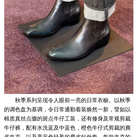
秋季系列呈现令人眼前一亮的日常衣橱。以秋季
的调色盘为基调，令日常通勤着装焕然一新，譬如以
棉质真丝点缀的斑点牛仔工装，还有修身及常规剪裁
牛仔裤，配有水洗蓝及中蓝色，橙色牛仔式剪裁的麂
皮夹克，以及亮蓝色轻盈的麂皮短外套。每款夹克的