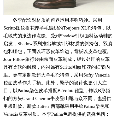
冬季配饰对材质的跨界运用堪称巧妙。采用
Scritto图纹提花厚羊毛编织的Toujours XL托特包，以
毛毯式的滚边作点缀。受到Shadow针织面料运动鞋的
启发，Shadow系列推出羊绒针织材质的斜挎包、双肩
包和腰包，正面以环形皮革饰边，背板以皮革包覆。
Jour Pillow旅行袋由粒面皮革制成，经过处理的皮革
具有柔软的触感，内衬饰有Scritto图纹印花的细节内
里。更有定制款超大羊毛托特包，采用Softy Venezia
粒面皮革作为手柄。此外，靴子的设计也更引人注
目，以Patina染色皮革搭配B-Volute鞋型，饰以B形搭
扣的方头Grand Chemin牛皮登山靴与众不同，也提供
甲板鞋款。新款Butteri 西部靴采用手绘Patina染色和
Venezia皮革材质。本季Patina色调提供的选择包括：