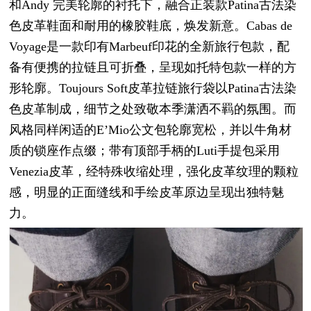
和Andy 完美轮廓的衬托下，融合正装款Patina古法染
色皮革鞋面和耐用的橡胶鞋底，焕发新意。Cabas de
Voyage是一款印有Marbeuf印花的全新旅行包款，配
备有便携的拉链且可折叠，呈现如托特包款一样的方
形轮廓。Toujours Soft皮革拉链旅行袋以Patina古法染
色皮革制成，细节之处致敬本季潇洒不羁的氛围。而
风格同样闲适的E’Mio公文包轮廓宽松，并以牛角材
质的锁座作点缀；带有顶部手柄的Luti手提包采用
Venezia皮革，经特殊收缩处理，强化皮革纹理的颗粒
感，明显的正面缝线和手绘皮革原边呈现出独特魅
力。