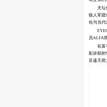
天坛
猿人军团
化与当代
EY
员ALF
在富
彩浓郁的
呈递天府