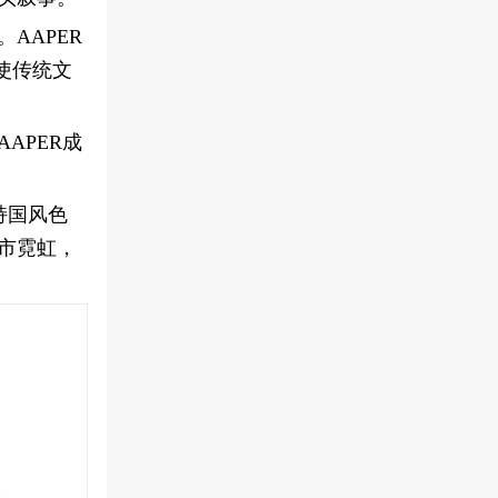
AAPER
使传统文
APER成
持国风色
市霓虹，