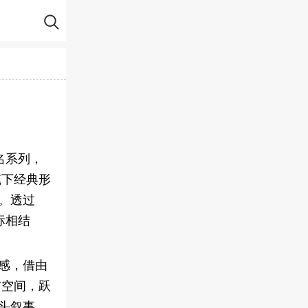
名系列，
笔下经典形
旅。透过
标相结
感，借由
市空间，跃
头叙事。