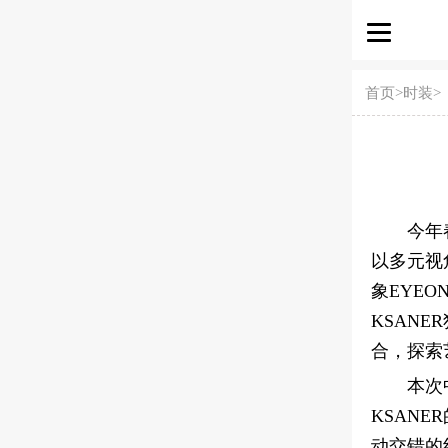
首页
>
时装
>
今年
以多元视
象EYE
KSAN
合，探索
本次
KSANE
动交错的