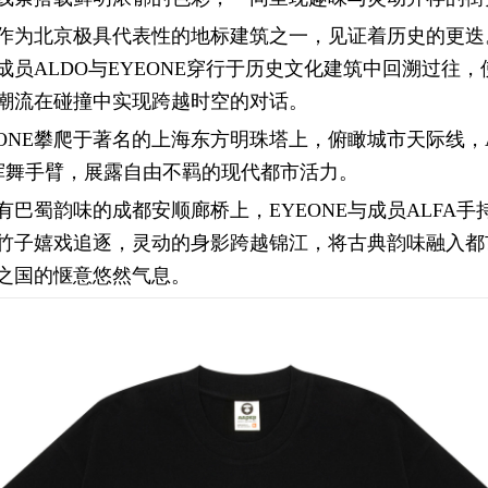
作为北京极具代表性的地标建筑之一，见证着历史的更迭。
成员ALDO与EYEONE穿行于历史文化建筑中回溯过往，
潮流在碰撞中实现跨越时空的对话。
EONE攀爬于著名的上海东方明珠塔上，俯瞰城市天际线，A
A挥舞手臂，展露自由不羁的现代都市活力。
有巴蜀韵味的成都安顺廊桥上，EYEONE与成员ALFA手
竹子嬉戏追逐，灵动的身影跨越锦江，将古典韵味融入都
之国的惬意悠然气息。