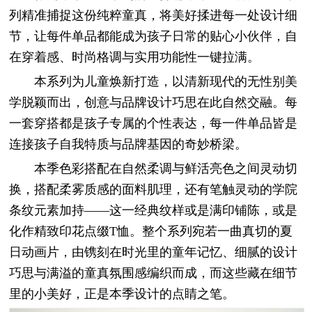
列精准捕捉这份纯粹童真，将美好揉进每一处设计细
节，让每件单品都能成为孩子日常的贴心小伙伴，自
在穿着感、时尚格调与实用功能性一键拉满。
本系列为儿童焕新打造，以清新现代的无性别美
学脱颖而出，创意与品牌设计巧思在此自然交融。每
一套穿搭都是孩子专属的个性表达，每一件单品皆是
连接孩子自我特质与品牌基因的奇妙桥梁。
本季色彩搭配在自然柔调与鲜活亮色之间灵动切
换，搭配柔雾质感的面料肌理，还有笔触灵动的学院
条纹元素加持——这一经典纹样或是满印铺陈，或是
化作精致印花点缀T恤。整个系列宛若一曲真切的夏
日动画片，由镌刻在时光里的童年记忆、细腻的设计
巧思与满溢的童真氛围感编织而成，而这些藏在细节
里的小美好，正是本季设计的点睛之笔。