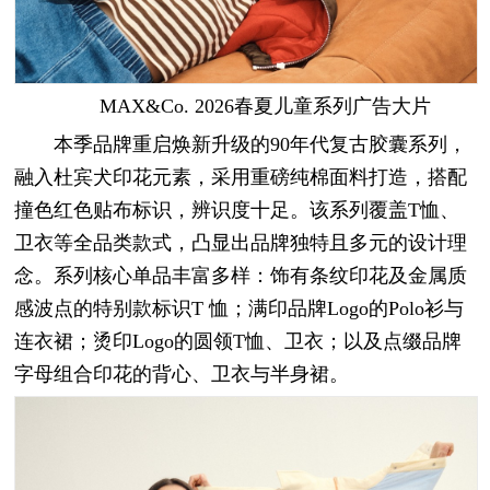
MAX&Co. 2026春夏儿童系列广告大片
本季品牌重启焕新升级的90年代复古胶囊系列，
融入杜宾犬印花元素，采用重磅纯棉面料打造，搭配
撞色红色贴布标识，辨识度十足。该系列覆盖T恤、
卫衣等全品类款式，凸显出品牌独特且多元的设计理
念。系列核心单品丰富多样：饰有条纹印花及金属质
感波点的特别款标识T 恤；满印品牌Logo的Polo衫与
连衣裙；烫印Logo的圆领T恤、卫衣；以及点缀品牌
字母组合印花的背心、卫衣与半身裙。