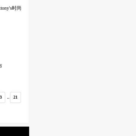
ny's时尚
布
..
3
21