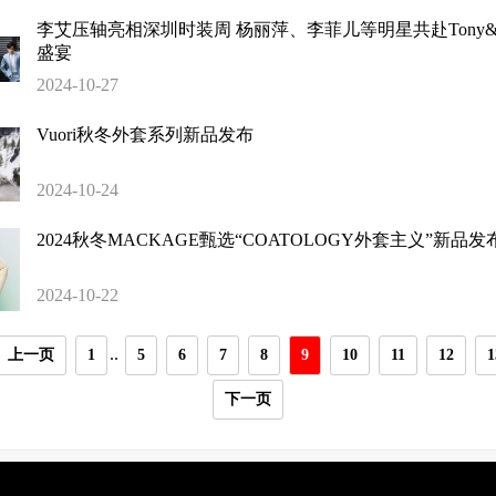
李艾压轴亮相深圳时装周 杨丽萍、李菲儿等明星共赴Tony&to
盛宴
2024-10-27
Vuori秋冬外套系列新品发布
2024-10-24
2024秋冬MACKAGE甄选“COATOLOGY外套主义”新品发
2024-10-22
..
上一页
1
5
6
7
8
9
10
11
12
1
下一页